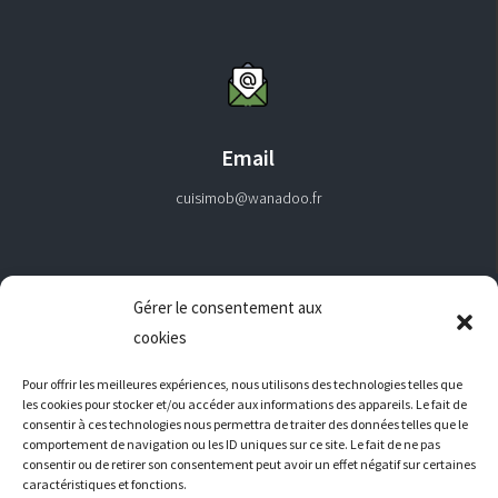
Email
cuisimob@wanadoo.fr
Gérer le consentement aux
NAVIGATION
cookies
Pour offrir les meilleures expériences, nous utilisons des technologies telles que
Mentions Légales
les cookies pour stocker et/ou accéder aux informations des appareils. Le fait de
consentir à ces technologies nous permettra de traiter des données telles que le
comportement de navigation ou les ID uniques sur ce site. Le fait de ne pas
consentir ou de retirer son consentement peut avoir un effet négatif sur certaines
RÉALISATION
caractéristiques et fonctions.