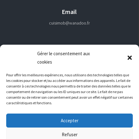
Email
cuisimob@wanadoo.fr
Gérer le consentement aux
NAVIGATION
cookies
Pour offrir les meilleures expériences, nous utilisons des technologies telles que
Mentions Légales
les cookies pour stocker et/ou accéder aux informations des appareils. Le fait de
consentir à ces technologies nous permettra de traiter des données telles que le
comportement de navigation ou les ID uniques sur ce site. Le fait de ne pas
consentir ou de retirer son consentement peut avoir un effet négatif sur certaines
RÉALISATION
caractéristiques et fonctions.
Accepter
Refuser